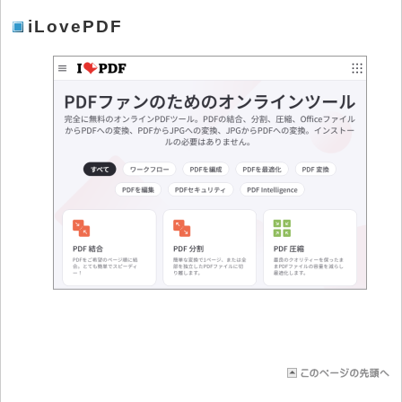
iLovePDF