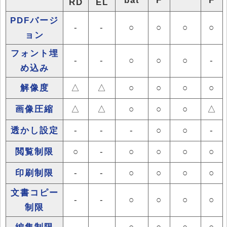
RD
EL
PDFバージ
-
-
○
○
○
○
ョン
フォント埋
-
-
○
○
○
-
め込み
解像度
△
△
○
○
○
○
画像圧縮
△
△
○
○
○
△
透かし設定
-
-
-
○
○
-
閲覧制限
○
-
○
○
○
○
印刷制限
-
-
○
○
○
○
文書コピー
-
-
○
○
○
○
制限
編集制限
-
-
○
○
○
○