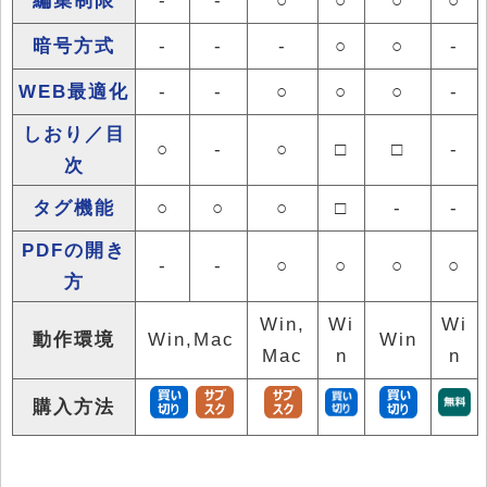
暗号方式
-
-
-
○
○
-
WEB最適化
-
-
○
○
○
-
しおり／目
○
-
○
□
□
-
次
タグ機能
○
○
○
□
-
-
PDFの開き
-
-
○
○
○
○
方
Win,
Wi
Wi
動作環境
Win,Mac
Win
Mac
n
n
購入方法