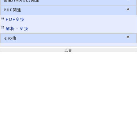
画像(IMAGE)関連
PDF関連
PDF変換
解析・変換
その他
広告